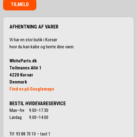
TILMELD
AFHENTNING AF VARER
Vi har en stor butik i Korsør
hvor du kan købe og hente dine varer.
WhiteParts.dk
Teilmanns Allé 1
4220 Korsør
Denmark
Find os på Googlemaps
BESTIL HVIDEVARESERVICE
Man–fre 9.00–17.30
Lørdag 9.00–14.00
Tlf:
93 88 70 10
– tast 1