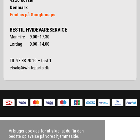
4220 Korsør
Denmark
Find os på Googlemaps
BESTIL HVIDEVARESERVICE
Man–fre 9.00–17.30
Lørdag 9.00–14.00
Tlf:
93 88 70 10
– tast 1
elsalg@whiteparts.dk
Vi bruger cookies for at sikre, at du får den
bedste oplevelse på vores hjemmeside.