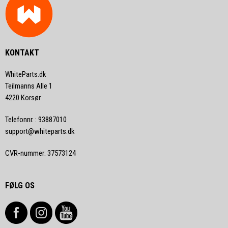
KONTAKT
WhiteParts.dk
Teilmanns Alle 1
4220 Korsør
Telefonnr.
:
93887010
support@whiteparts.dk
CVR-nummer
:
37573124
FØLG OS