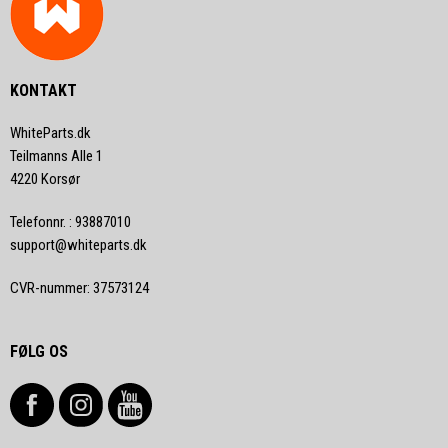
KONTAKT
WhiteParts.dk
Teilmanns Alle 1
4220 Korsør
Telefonnr.
:
93887010
support@whiteparts.dk
CVR-nummer
:
37573124
FØLG OS