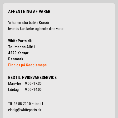
AFHENTNING AF VARER
Vi har en stor butik i Korsør
hvor du kan købe og hente dine varer.
WhiteParts.dk
Teilmanns Allé 1
4220 Korsør
Denmark
Find os på Googlemaps
BESTIL HVIDEVARESERVICE
Man–fre 9.00–17.30
Lørdag 9.00–14.00
Tlf:
93 88 70 10
– tast 1
elsalg@whiteparts.dk