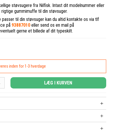
ellige støvsugere fra Nilfisk. Intast dit modelnummer eller
n rigtige gummimuffe til din støvsuger.
asser til din støvsuger kan du altid kontakte os via tlf
vice på
93887010
eller send os en mail på
entuelt gerne et billede af dit typeskilt.
everes inden for 1-3 hverdage
LÆG I KURVEN
.