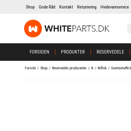
Shop
Gode Råd
Kontakt
Returnering
Hvidevareservice
FORSIDEN
PRODUKTER
RESERVEDELE
Forside
/
Shop
/
Reservedels producenter
/
N
/
Nilfisk
/
Gummimuffe ti