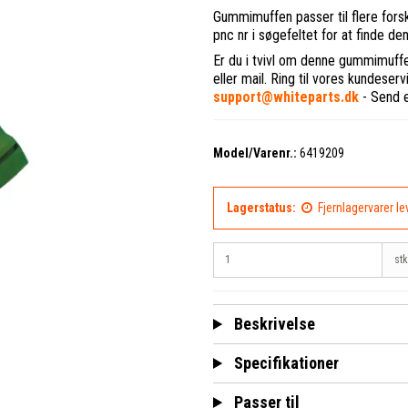
Gummimuffen passer til flere forsk
pnc nr i søgefeltet for at finde de
Er du i tvivl om denne gummimuffe p
eller mail. Ring til vores kundeser
support@whiteparts.dk
- Send ev
Model/Varenr.:
6419209
Lagerstatus:
Fjernlagervarer l
stk
Beskrivelse
Specifikationer
Passer til