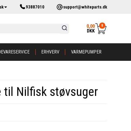
sk
93887010
support@whiteparts.dk
0
0,00
DKK
DEVARESERVICE
ERHVERV
VARMEPUMPER
il Nilfisk støvsuger