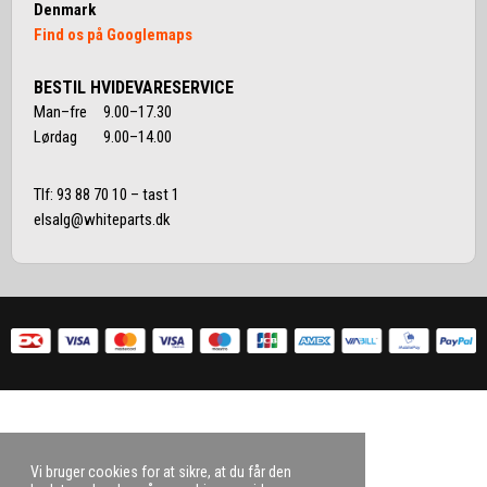
Denmark
Find os på Googlemaps
BESTIL HVIDEVARESERVICE
Man–fre 9.00–17.30
Lørdag 9.00–14.00
Tlf:
93 88 70 10
– tast 1
elsalg@whiteparts.dk
Vi bruger cookies for at sikre, at du får den