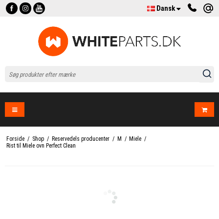
Dansk
Forside
/
Shop
/
Reservedels producenter
/
M
/
Miele
/
Rist til Miele ovn Perfect Clean