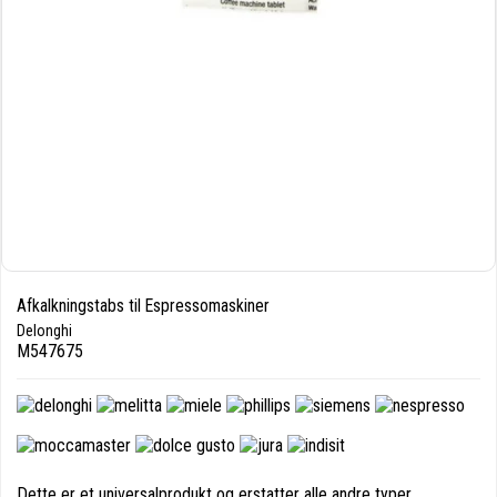
Afkalkningstabs til Espressomaskiner
Delonghi
M547675
Dette er et universalprodukt og erstatter alle andre typer