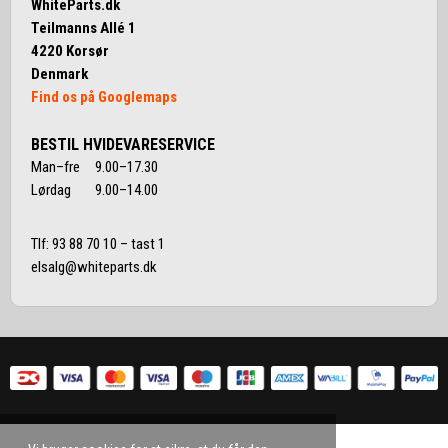
WhiteParts.dk
Teilmanns Allé 1
4220 Korsør
Denmark
Find os på Googlemaps
BESTIL HVIDEVARESERVICE
Man–fre 9.00–17.30
Lørdag 9.00–14.00
Tlf:
93 88 70 10
– tast 1
elsalg@whiteparts.dk