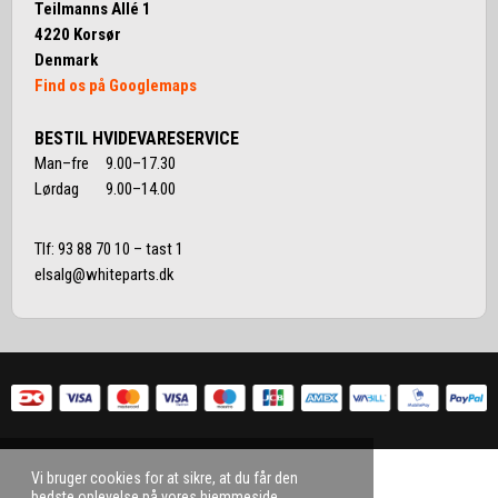
Teilmanns Allé 1
4220 Korsør
Denmark
Find os på Googlemaps
BESTIL HVIDEVARESERVICE
Man–fre 9.00–17.30
Lørdag 9.00–14.00
Tlf:
93 88 70 10
– tast 1
elsalg@whiteparts.dk
Vi bruger cookies for at sikre, at du får den
bedste oplevelse på vores hjemmeside.