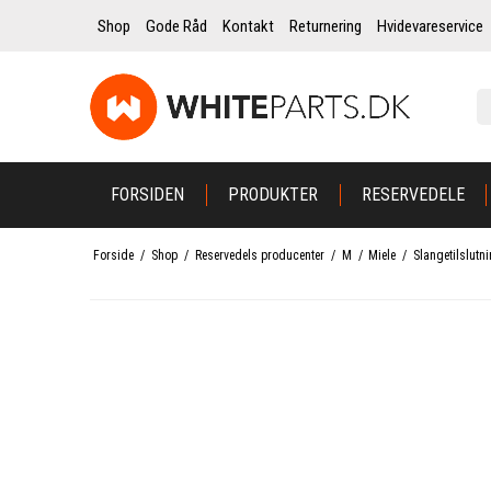
Shop
Gode Råd
Kontakt
Returnering
Hvidevareservice
FORSIDEN
PRODUKTER
RESERVEDELE
Forside
/
Shop
/
Reservedels producenter
/
M
/
Miele
/
Slangetilslutni