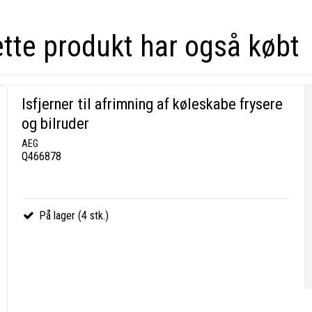
ette produkt har også købt
Isfjerner til afrimning af køleskabe frysere
og bilruder
AEG
Q466878
På lager (4 stk.)