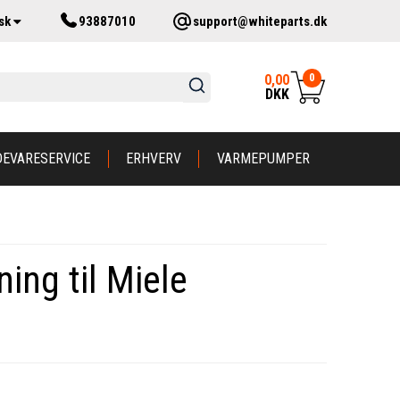
sk
93887010
support@whiteparts.dk
0
0,00
DKK
DEVARESERVICE
ERHVERV
VARMEPUMPER
ning til Miele