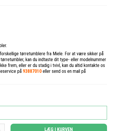
bler.
e forskellige tørretumblere fra Miele. For at være sikker på
in tørretumbler, kan du indtaste dit type- eller modelnummer
e frem, eller er du stadig i tvivl, kan du altid kontakte os
undeservice på
93887010
eller send os en mail på
LÆG I KURVEN
.