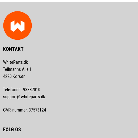
KONTAKT
WhiteParts.dk
Teilmanns Alle 1
4220 Korsør
Telefonnr.
:
93887010
support@whiteparts.dk
CVR-nummer
:
37573124
FØLG OS