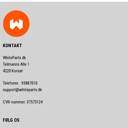
KONTAKT
WhiteParts.dk
Teilmanns Alle 1
4220 Korsør
Telefonnr.
:
93887010
support@whiteparts.dk
CVR-nummer
:
37573124
FØLG OS