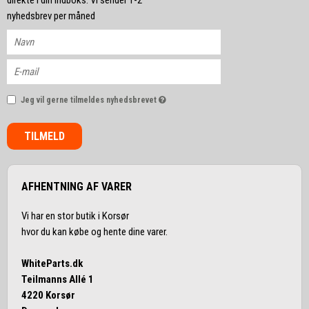
direkte i din indboks. Vi sender 1-2
nyhedsbrev per måned
Jeg vil gerne tilmeldes nyhedsbrevet
TILMELD
AFHENTNING AF VARER
Vi har en stor butik i Korsør
hvor du kan købe og hente dine varer.
WhiteParts.dk
Teilmanns Allé 1
4220 Korsør