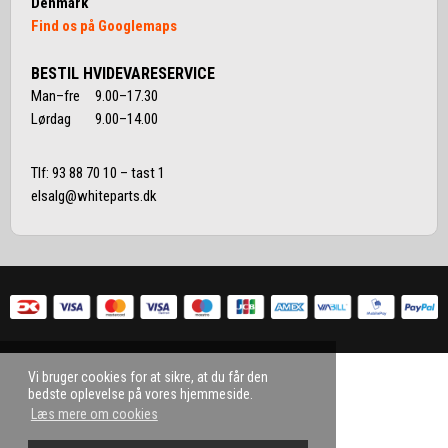
Denmark
Find os på Googlemaps
BESTIL HVIDEVARESERVICE
Man–fre 9.00–17.30
Lørdag 9.00–14.00
Tlf:
93 88 70 10
– tast 1
elsalg@whiteparts.dk
Vi bruger cookies for at sikre, at du får den
bedste oplevelse på vores hjemmeside.
Læs mere om cookies