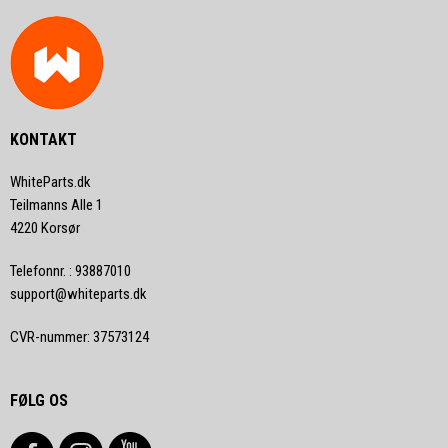
KONTAKT
WhiteParts.dk
Teilmanns Alle 1
4220 Korsør
Telefonnr.
:
93887010
support@whiteparts.dk
CVR-nummer
:
37573124
FØLG OS