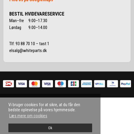
BESTIL HVIDEVARESERVICE
Man–fre 9.00–17.30
Lørdag 9.00–14.00
Tlf:
93 88 70 10
– tast 1
elsalg@whiteparts.dk
Vi bruger cookies for at sikre, at du får den
bedste oplevelse på vores hjemmeside.
Læs mere om cookies
Ok