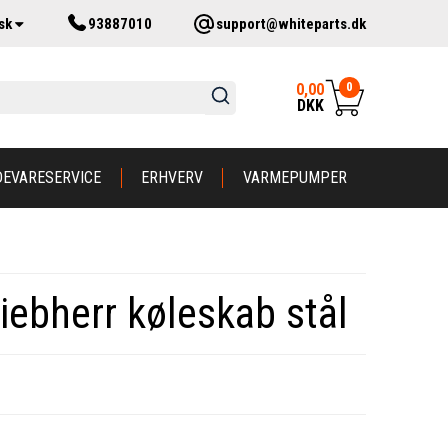
sk
93887010
support@whiteparts.dk
0
0,00
DKK
DEVARESERVICE
ERHVERV
VARMEPUMPER
Liebherr køleskab stål