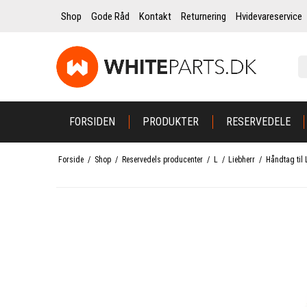
Shop
Gode Råd
Kontakt
Returnering
Hvidevareservice
FORSIDEN
PRODUKTER
RESERVEDELE
Forside
/
Shop
/
Reservedels producenter
/
L
/
Liebherr
/
Håndtag til 