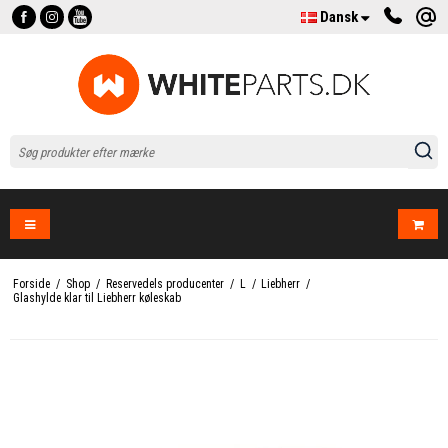
Dansk
Forside
/
Shop
/
Reservedels producenter
/
L
/
Liebherr
/
Glashylde klar til Liebherr køleskab