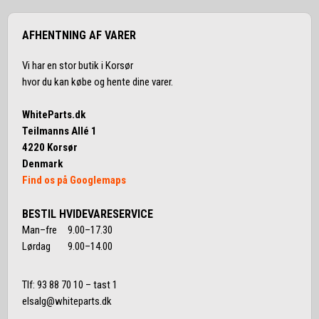
AFHENTNING AF VARER
Vi har en stor butik i Korsør
hvor du kan købe og hente dine varer.
WhiteParts.dk
Teilmanns Allé 1
4220 Korsør
Denmark
Find os på Googlemaps
BESTIL HVIDEVARESERVICE
Man–fre 9.00–17.30
Lørdag 9.00–14.00
Tlf:
93 88 70 10
– tast 1
elsalg@whiteparts.dk