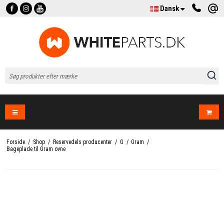
Dansk
Forside
/
Shop
/
Reservedels producenter
/
G
/
Gram
/
Bageplade til Gram ovne