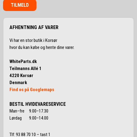
TILMELD
AFHENTNING AF VARER
Vi har en stor butik i Korsør
hvor du kan købe og hente dine varer.
WhiteParts.dk
Teilmanns Allé 1
4220 Korsør
Denmark
Find os på Googlemaps
BESTIL HVIDEVARESERVICE
Man–fre 9.00–17.30
Lørdag 9.00–14.00
Tlf:
93 88 70 10
– tast 1