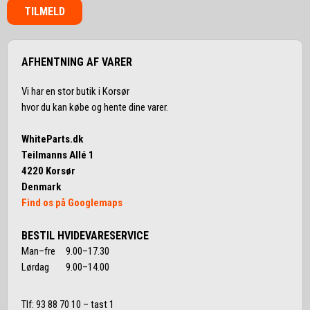
TILMELD
AFHENTNING AF VARER
Vi har en stor butik i Korsør
hvor du kan købe og hente dine varer.
WhiteParts.dk
Teilmanns Allé 1
4220 Korsør
Denmark
Find os på Googlemaps
BESTIL HVIDEVARESERVICE
Man–fre 9.00–17.30
Lørdag 9.00–14.00
Tlf:
93 88 70 10
– tast 1