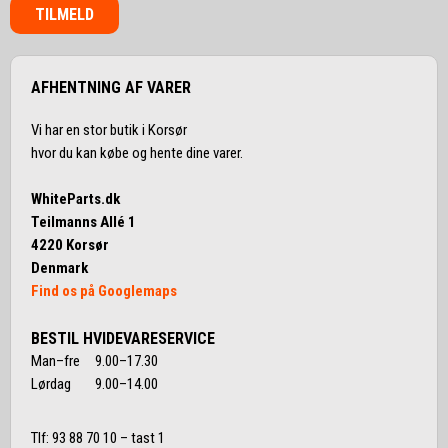
TILMELD
AFHENTNING AF VARER
Vi har en stor butik i Korsør
hvor du kan købe og hente dine varer.
WhiteParts.dk
Teilmanns Allé 1
4220 Korsør
Denmark
Find os på Googlemaps
BESTIL HVIDEVARESERVICE
Man–fre 9.00–17.30
Lørdag 9.00–14.00
Tlf:
93 88 70 10
– tast 1