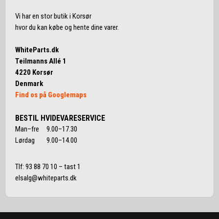
Vi har en stor butik i Korsør
hvor du kan købe og hente dine varer.
WhiteParts.dk
Teilmanns Allé 1
4220 Korsør
Denmark
Find os på Googlemaps
BESTIL HVIDEVARESERVICE
Man–fre 9.00–17.30
Lørdag 9.00–14.00
Tlf:
93 88 70 10
– tast 1
elsalg@whiteparts.dk