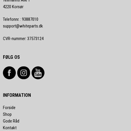
Teilmanns Alle 1
4220 Korsør
Telefonnr.
:
93887010
support@whiteparts.dk
CVR-nummer
:
37573124
FØLG OS
INFORMATION
Forside
Shop
Gode Råd
Kontakt