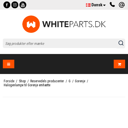
Dansk
Forside
/
Shop
/
Reservedels producenter
/
G
/
Gorenje
/
Halogenlampe til Gorenje emhætte