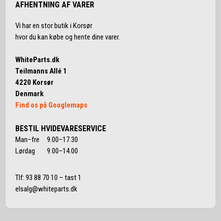
AFHENTNING AF VARER
Vi har en stor butik i Korsør
hvor du kan købe og hente dine varer.
WhiteParts.dk
Teilmanns Allé 1
4220 Korsør
Denmark
Find os på Googlemaps
BESTIL HVIDEVARESERVICE
Man–fre 9.00–17.30
Lørdag 9.00–14.00
Tlf:
93 88 70 10
– tast 1
elsalg@whiteparts.dk