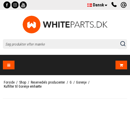
Dansk
Forside
/
Shop
/
Reservedels producenter
/
G
/
Gorenje
/
Kulfilter til Gorenje emhætte