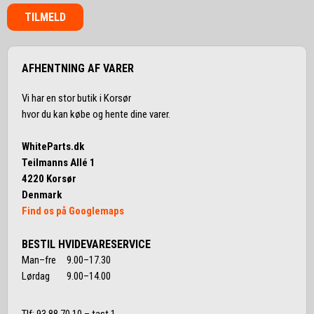
TILMELD
AFHENTNING AF VARER
Vi har en stor butik i Korsør
hvor du kan købe og hente dine varer.
WhiteParts.dk
Teilmanns Allé 1
4220 Korsør
Denmark
Find os på Googlemaps
BESTIL HVIDEVARESERVICE
Man–fre 9.00–17.30
Lørdag 9.00–14.00
Tlf:
93 88 70 10
– tast 1