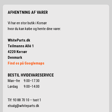
AFHENTNING AF VARER
Vi har en stor butik i Korsør
hvor du kan købe og hente dine varer.
WhiteParts.dk
Teilmanns Allé 1
4220 Korsør
Denmark
Find os på Googlemaps
BESTIL HVIDEVARESERVICE
Man–fre 9.00–17.30
Lørdag 9.00–14.00
Tlf:
93 88 70 10
– tast 1
elsalg@whiteparts.dk