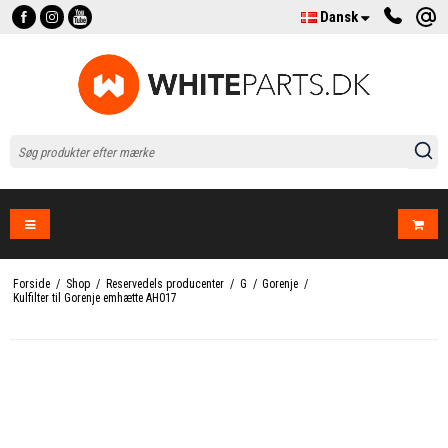
Dansk
Forside
/
Shop
/
Reservedels producenter
/
G
/
Gorenje
/
Kulfilter til Gorenje emhætte AH017