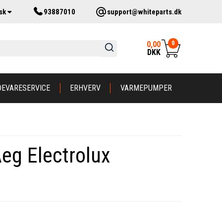
sk
93887010
support@whiteparts.dk
0
0,00
DKK
DEVARESERVICE
ERHVERV
VARMEPUMPER
Aeg Electrolux