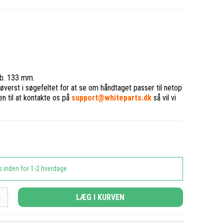
kab. 133 mm.
verst i søgefeltet for at se om håndtaget passer til netop
n til at kontakte os på
support@whiteparts.dk
så vil vi
s inden for 1-2 hverdage
LÆG I KURVEN
.