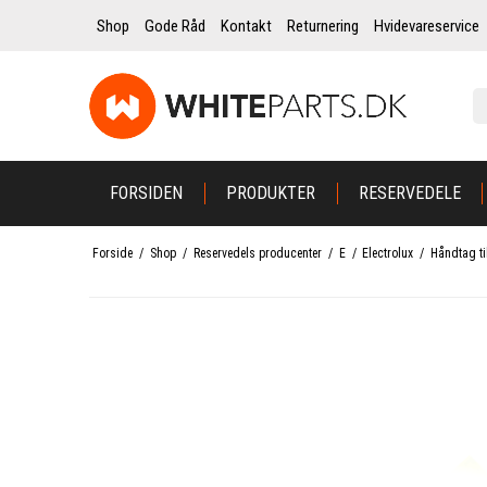
Shop
Gode Råd
Kontakt
Returnering
Hvidevareservice
FORSIDEN
PRODUKTER
RESERVEDELE
Forside
/
Shop
/
Reservedels producenter
/
E
/
Electrolux
/
Håndtag ti