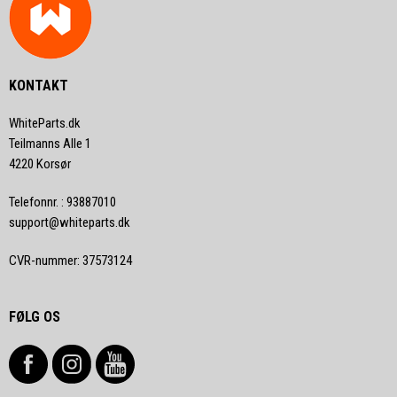
KONTAKT
WhiteParts.dk
Teilmanns Alle 1
4220 Korsør
Telefonnr.
:
93887010
support@whiteparts.dk
CVR-nummer
:
37573124
FØLG OS