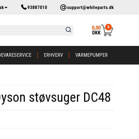
sk
93887010
support@whiteparts.dk
0
0,00
DKK
DEVARESERVICE
ERHVERV
VARMEPUMPER
 Dyson støvsuger DC48