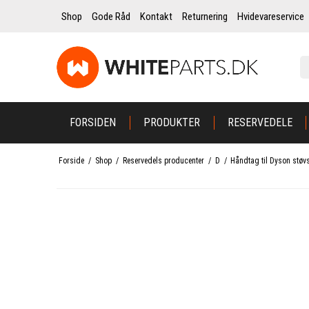
Shop
Gode Råd
Kontakt
Returnering
Hvidevareservice
FORSIDEN
PRODUKTER
RESERVEDELE
Forside
/
Shop
/
Reservedels producenter
/
D
/
Håndtag til Dyson stø