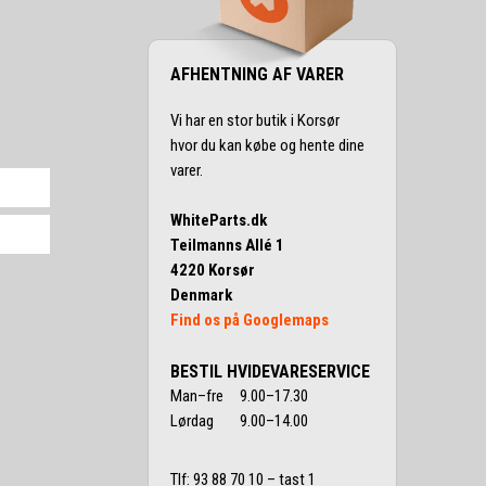
AFHENTNING AF VARER
Vi har en stor butik i Korsør
hvor du kan købe og hente dine
varer.
WhiteParts.dk
Teilmanns Allé 1
4220 Korsør
Denmark
Find os på Googlemaps
BESTIL HVIDEVARESERVICE
Man–fre 9.00–17.30
Lørdag 9.00–14.00
Tlf:
93 88 70 10
– tast 1