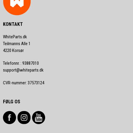
KONTAKT
WhiteParts.dk
Teilmanns Alle 1
4220 Korsør
Telefonnr.
:
93887010
support@whiteparts.dk
CVR-nummer
:
37573124
FØLG OS