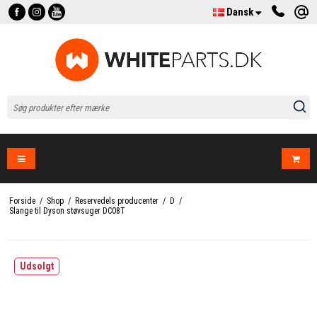
Dansk
Forside
/
Shop
/
Reservedels producenter
/
D
/
Slange til Dyson støvsuger DC08T
Udsolgt