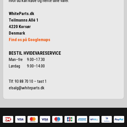
hvor du kan købe og hente dine varer.
WhiteParts.dk
Teilmanns Allé 1
4220 Korsør
Denmark
Find os på Googlemaps
BESTIL HVIDEVARESERVICE
Man–fre 9.00–17.30
Lørdag 9.00–14.00
Tlf:
93 88 70 10
– tast 1
elsalg@whiteparts.dk