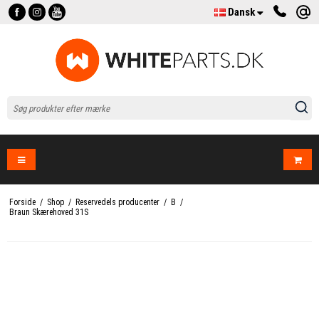
Dansk
Forside
/
Shop
/
Reservedels producenter
/
B
/
Braun Skærehoved 31S