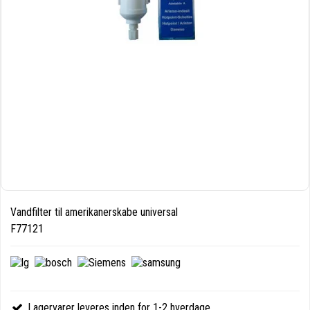
Vandfilter til amerikanerskabe universal
F77121
Lagervarer leveres inden for 1-2 hverdage