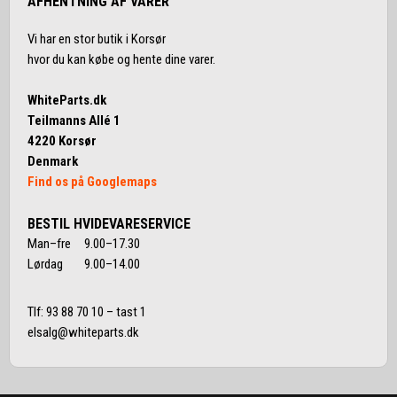
AFHENTNING AF VARER
Vi har en stor butik i Korsør
hvor du kan købe og hente dine varer.
WhiteParts.dk
Teilmanns Allé 1
4220 Korsør
Denmark
Find os på Googlemaps
BESTIL HVIDEVARESERVICE
Man–fre 9.00–17.30
Lørdag 9.00–14.00
Tlf:
93 88 70 10
– tast 1
elsalg@whiteparts.dk