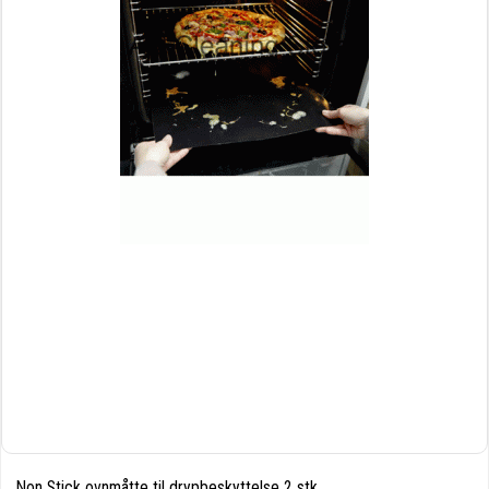
Non Stick ovnmåtte til drypbeskyttelse 2 stk.