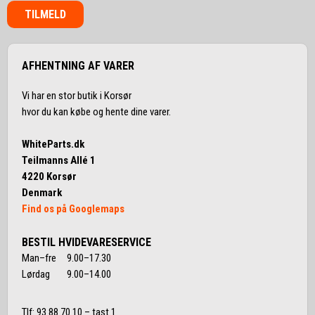
TILMELD
AFHENTNING AF VARER
Vi har en stor butik i Korsør
hvor du kan købe og hente dine varer.
WhiteParts.dk
Teilmanns Allé 1
4220 Korsør
Denmark
Find os på Googlemaps
BESTIL HVIDEVARESERVICE
Man–fre 9.00–17.30
Lørdag 9.00–14.00
Tlf:
93 88 70 10
– tast 1