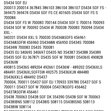
D5434 SOF EU
200013 200014 367845 386103 386104 386107 D5434 SOF FS -
369473 369474 D5434 SOF FS CE 401605 D5434 SOF FS S
700084
D5434 SOF FS W 700083 700144 D5434 SOF S 700014 700093
D5434 SOF W 700092 D5434 W 700038 700083 700094 D5434
XXL -
340331 D5434 XXL S 700030 D5434ASOFS 456961
D5434ASOFW 456960 D5434AW 456950 D5434S 700084
D5434W 700083 D5435 700081
D5435 EU 340695 340697 D5435 NO 354387 354388 354389
D5435 SOF EU 367871 D5435 SOF W 700081 D5436IS 490828
D5436IW
490815 D5436S 489204 492661 D5436W - 489202 D5436XLS
484491 D5436XLSOFFSW 492575 D5436XLW 484480
D5436XXLS 484492 D5437
700004, 700011 D5437 SOF EU 170933 339780 D5437 SOF S
700011 D5437 SOF W 700004 D5437ASOFS 456462
D5437ASOFW 456461
D5438 700063 D5438 SOF DK 354390 D5438 SOF W 700063
D5438IBNS 508112 D5438IS 508115 D5438ISNS 508113
D5438IW 508114