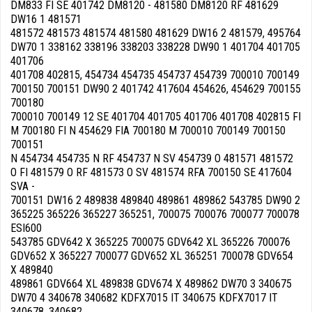
DM833 FI SE 401742 DM8120 - 481580 DM8120 RF 481629
DW16 1 481571
481572 481573 481574 481580 481629 DW16 2 481579, 495764
DW70 1 338162 338196 338203 338228 DW90 1 401704 401705
401706
401708 402815, 454734 454735 454737 454739 700010 700149
700150 700151 DW90 2 401742 417604 454626, 454629 700155
700180
700010 700149 12 SE 401704 401705 401706 401708 402815 FI
M 700180 FI N 454629 FIA 700180 M 700010 700149 700150
700151
N 454734 454735 N RF 454737 N SV 454739 O 481571 481572
O FI 481579 O RF 481573 O SV 481574 RFA 700150 SE 417604
SVA -
700151 DW16 2 489838 489840 489861 489862 543785 DW90 2
365225 365226 365227 365251, 700075 700076 700077 700078
ESI600
543785 GDV642 X 365225 700075 GDV642 XL 365226 700076
GDV652 X 365227 700077 GDV652 XL 365251 700078 GDV654
X 489840
489861 GDV664 XL 489838 GDV674 X 489862 DW70 3 340675
DW70 4 340678 340682 KDFX7015 IT 340675 KDFX7017 IT
340678, 340682