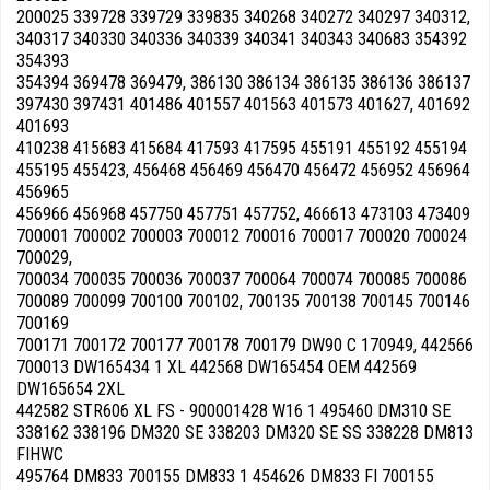
200025 339728 339729 339835 340268 340272 340297 340312,
340317 340330 340336 340339 340341 340343 340683 354392
354393
354394 369478 369479, 386130 386134 386135 386136 386137
397430 397431 401486 401557 401563 401573 401627, 401692
401693
410238 415683 415684 417593 417595 455191 455192 455194
455195 455423, 456468 456469 456470 456472 456952 456964
456965
456966 456968 457750 457751 457752, 466613 473103 473409
700001 700002 700003 700012 700016 700017 700020 700024
700029,
700034 700035 700036 700037 700064 700074 700085 700086
700089 700099 700100 700102, 700135 700138 700145 700146
700169
700171 700172 700177 700178 700179 DW90 C 170949, 442566
700013 DW165434 1 XL 442568 DW165454 OEM 442569
DW165654 2XL
442582 STR606 XL FS - 900001428 W16 1 495460 DM310 SE
338162 338196 DM320 SE 338203 DM320 SE SS 338228 DM813
FIHWC
495764 DM833 700155 DM833 1 454626 DM833 FI 700155