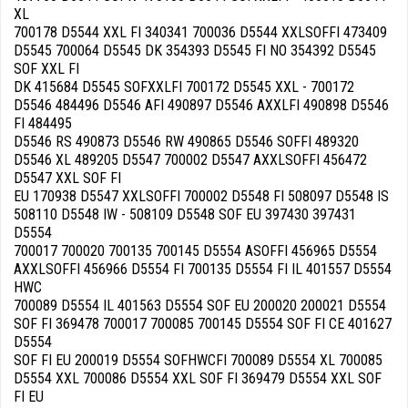
XL
700178 D5544 XXL FI 340341 700036 D5544 XXLSOFFI 473409
D5545 700064 D5545 DK 354393 D5545 FI NO 354392 D5545
SOF XXL FI
DK 415684 D5545 SOFXXLFI 700172 D5545 XXL - 700172
D5546 484496 D5546 AFI 490897 D5546 AXXLFI 490898 D5546
FI 484495
D5546 RS 490873 D5546 RW 490865 D5546 SOFFI 489320
D5546 XL 489205 D5547 700002 D5547 AXXLSOFFI 456472
D5547 XXL SOF FI
EU 170938 D5547 XXLSOFFI 700002 D5548 FI 508097 D5548 IS
508110 D5548 IW - 508109 D5548 SOF EU 397430 397431
D5554
700017 700020 700135 700145 D5554 ASOFFI 456965 D5554
AXXLSOFFI 456966 D5554 FI 700135 D5554 FI IL 401557 D5554
HWC
700089 D5554 IL 401563 D5554 SOF EU 200020 200021 D5554
SOF FI 369478 700017 700085 700145 D5554 SOF FI CE 401627
D5554
SOF FI EU 200019 D5554 SOFHWCFI 700089 D5554 XL 700085
D5554 XXL 700086 D5554 XXL SOF FI 369479 D5554 XXL SOF
FI EU