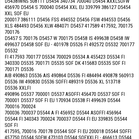
D5438IWNS 508111 D5454 340734 700040 D5454 AXXLSOFW
456970 D5454 S 700040 D5454 XXL EU 339799 386127 D5454
XXL SOF EU
200017 386111 D5456 FSS 494552 D5456 FSW 494553 D5456
XLS 484493 D5456 XLW 484071 D5457 417589 417592, 700175
700176
D5457 S 700176 D5457 W 700175 D5458 IS 499638 D5458 IW
499637 D5458 SOF EU - 401978 D5526 FI 492572 D5532 700177
D5532
FI 417593 700177 D5534 700029 D5534 A 455423 D5534 FI
340330 D5535 700171 D5535 SOF DK 415683 D5535 SOF FI
700171 D5536
AIB 490863 D5536 AIS 490864 D5536 FI 484494 490878 560913
D5536 IW 490830 D5536 SOFFI 489319 D5536 XL 513718
D5536 XXLFI
490896 D5537 700001 D5537 ASOFFI 456470 D5537 SOF FI
700001 D5537 SOF FI EU 170934 D5538 FI 499639 D5544
700016 700024
700036 700037 D5544 A FI 456952 D5544 ASOFFI 456964
D5544 FI 340343 700024 700037 D5544 FI EU 339835 D5544
SOF FI
417595, 700016 700178 D5544 SOF FI EU 200018 D5544 SOFFI
457750 D5544 SOFW 473103 D5544 SOFXXLFI - 466613 D5544