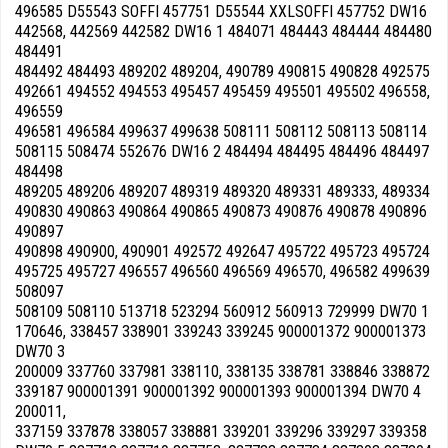
496585 D55543 SOFFI 457751 D55544 XXLSOFFI 457752 DW16
442568, 442569 442582 DW16 1 484071 484443 484444 484480
484491
484492 484493 489202 489204, 490789 490815 490828 492575
492661 494552 494553 495457 495459 495501 495502 496558,
496559
496581 496584 499637 499638 508111 508112 508113 508114
508115 508474 552676 DW16 2 484494 484495 484496 484497
484498
489205 489206 489207 489319 489320 489331 489333, 489334
490830 490863 490864 490865 490873 490876 490878 490896
490897
490898 490900, 490901 492572 492647 495722 495723 495724
495725 495727 496557 496560 496569 496570, 496582 499639
508097
508109 508110 513718 523294 560912 560913 729999 DW70 1
170646, 338457 338901 339243 339245 900001372 900001373
DW70 3
200009 337760 337981 338110, 338135 338781 338846 338872
339187 900001391 900001392 900001393 900001394 DW70 4
200011,
337159 337878 338057 338881 339201 339296 339297 339358