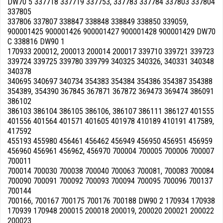
DW70 5 337718 337719 337753, 337783 337784 337803 337804
337805
337806 337807 338847 338848 338849 338850 339059,
900001425 900001426 900001427 900001428 900001429 DW70
C 338816 DW90 1
170933 200012, 200013 200014 200017 339710 339721 339723
339724 339725 339780 339799 340325 340326, 340331 340348
340378
340695 340697 340734 354383 354384 354386 354387 354388
354389, 354390 367845 367871 367872 369473 369474 386091
386102
386103 386104 386105 386106, 386107 386111 386127 401555
401556 401564 401571 401605 401978 410189 410191 417589,
417592
455193 455980 456461 456462 456949 456950 456951 456959
456960 456961 456962, 456970 700004 700005 700006 700007
700011
700014 700030 700038 700040 700063 700081, 700083 700084
700090 700091 700092 700093 700094 700095 700096 700137
700144
700166, 700167 700175 700176 700188 DW90 2 170934 170938
170939 170948 200015 200018 200019, 200020 200021 200022
200023