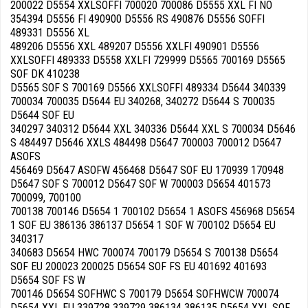
200022 D5554 XXLSOFFI 700020 700086 D5555 XXL FI NO
354394 D5556 FI 490900 D5556 RS 490876 D5556 SOFFI
489331 D5556 XL
489206 D5556 XXL 489207 D5556 XXLFI 490901 D5556
XXLSOFFI 489333 D5558 XXLFI 729999 D5565 700169 D5565
SOF DK 410238
D5565 SOF S 700169 D5566 XXLSOFFI 489334 D5644 340339
700034 700035 D5644 EU 340268, 340272 D5644 S 700035
D5644 SOF EU
340297 340312 D5644 XXL 340336 D5644 XXL S 700034 D5646
S 484497 D5646 XXLS 484498 D5647 700003 700012 D5647
ASOFS
456469 D5647 ASOFW 456468 D5647 SOF EU 170939 170948
D5647 SOF S 700012 D5647 SOF W 700003 D5654 401573
700099, 700100
700138 700146 D5654 1 700102 D5654 1 ASOFS 456968 D5654
1 SOF EU 386136 386137 D5654 1 SOF W 700102 D5654 EU
340317
340683 D5654 HWC 700074 700179 D5654 S 700138 D5654
SOF EU 200023 200025 D5654 SOF FS EU 401692 401693
D5654 SOF FS W
700146 D5654 SOFHWC S 700179 D5654 SOFHWCW 700074
D5654 XXL EU 339728 339729 386134 386135 D5654 XXL SOF