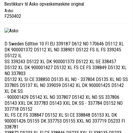
Bestikkurv til Asko opvaskemaskine original
Asko
F250402
D Sweden EdItIon 10 FI EU 339187 D612 NO 170646 D5112 XL
DK 900001372 D5112 XL NO 338901 D5122 FS IL FS 339245
D5122 IL
SS 339243 D5122 XL DK 900001373 D5122 XL SE 338457
D5132 XL DK 900001427 D5132 XL FS CE FS 338849 D5132 XL
NO 337803
D5132 XL SI CE 338850 D5135 XL NO - 337804 D5135 XL NO SS
337805 D5137 XL NO 339059 D5142 XL DK 900001425 D5142
XL DK SS
- 900001429 D5142 XL NO 337807 D5142 XL NO SS 337806
D5143 XXL DK 337783 D5143 XXL DK SS - 337784 D5152 NO
337718 D5152
XL FS CE FS 338847 D5152 XL SI CE 338848 D5153 XL DK
900001426 D5155 DK 337753 D5155 XXL NO 337719 D5233 FI
338781
338872 D5233 XL FI CE 338846 D5233 XXL FI 338135 D5233