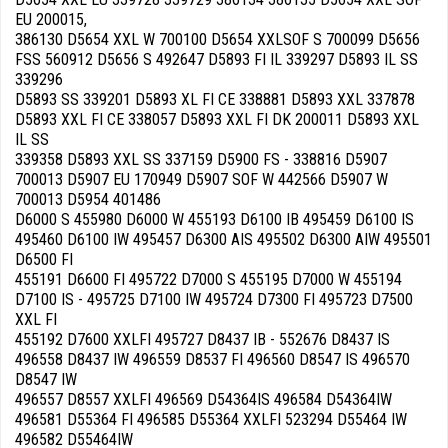
EU 200015,
386130 D5654 XXL W 700100 D5654 XXLSOF S 700099 D5656
FSS 560912 D5656 S 492647 D5893 FI IL 339297 D5893 IL SS
339296
D5893 SS 339201 D5893 XL FI CE 338881 D5893 XXL 337878
D5893 XXL FI CE 338057 D5893 XXL FI DK 200011 D5893 XXL
IL SS
339358 D5893 XXL SS 337159 D5900 FS - 338816 D5907
700013 D5907 EU 170949 D5907 SOF W 442566 D5907 W
700013 D5954 401486
D6000 S 455980 D6000 W 455193 D6100 IB 495459 D6100 IS
495460 D6100 IW 495457 D6300 AIS 495502 D6300 AIW 495501
D6500 FI
455191 D6600 FI 495722 D7000 S 455195 D7000 W 455194
D7100 IS - 495725 D7100 IW 495724 D7300 FI 495723 D7500
XXL FI
455192 D7600 XXLFI 495727 D8437 IB - 552676 D8437 IS
496558 D8437 IW 496559 D8537 FI 496560 D8547 IS 496570
D8547 IW
496557 D8557 XXLFI 496569 D54364IS 496584 D54364IW
496581 D55364 FI 496585 D55364 XXLFI 523294 D55464 IW
496582 D55464IW