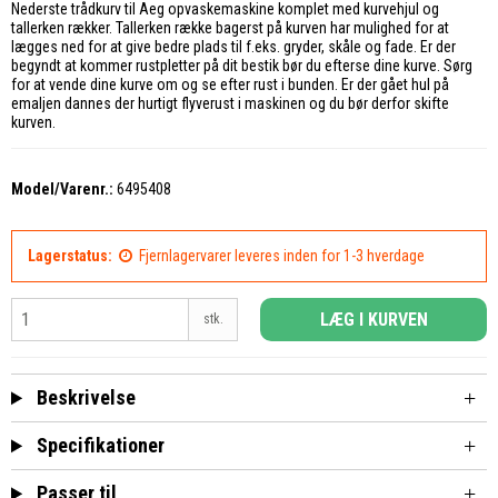
Nederste trådkurv til Aeg opvaskemaskine komplet med kurvehjul og
tallerken rækker. Tallerken række bagerst på kurven har mulighed for at
lægges ned for at give bedre plads til f.eks. gryder, skåle og fade. Er der
begyndt at kommer rustpletter på dit bestik bør du efterse dine kurve. Sørg
for at vende dine kurve om og se efter rust i bunden. Er der gået hul på
emaljen dannes der hurtigt flyverust i maskinen og du bør derfor skifte
kurven.
Model/Varenr.:
6495408
Lagerstatus:
Fjernlagervarer leveres inden for 1-3 hverdage
LÆG I KURVEN
stk.
Beskrivelse
Specifikationer
Passer til