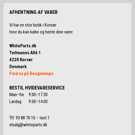
AFHENTNING AF VARER
Vi har en stor butik i Korsør
hvor du kan købe og hente dine varer.
WhiteParts.dk
Teilmanns Allé 1
4220 Korsør
Denmark
Find os på Googlemaps
BESTIL HVIDEVARESERVICE
Man–fre 9.00–17.30
Lørdag 9.00–14.00
Tlf:
93 88 70 10
– tast 1
elsalg@whiteparts.dk