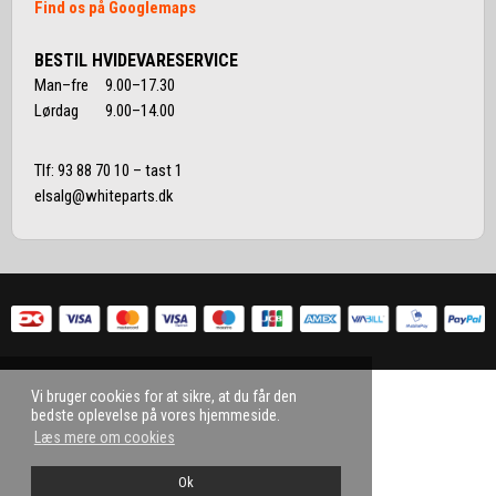
Find os på Googlemaps
BESTIL HVIDEVARESERVICE
Man–fre 9.00–17.30
Lørdag 9.00–14.00
Tlf:
93 88 70 10
– tast 1
elsalg@whiteparts.dk
Vi bruger cookies for at sikre, at du får den
bedste oplevelse på vores hjemmeside.
Læs mere om cookies
Ok