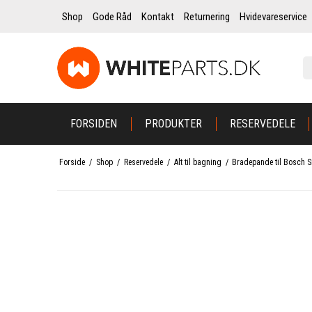
Shop
Gode Råd
Kontakt
Returnering
Hvidevareservice
FORSIDEN
PRODUKTER
RESERVEDELE
Forside
/
Shop
/
Reservedele
/
Alt til bagning
/
Bradepande til Bosch 