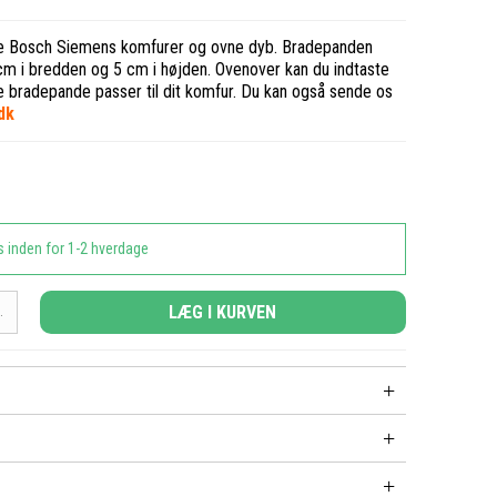
gte Bosch Siemens komfurer og ovne dyb. Bradepanden
cm i bredden og 5 cm i højden. Ovenover kan du indtaste
ne bradepande passer til dit komfur. Du kan også sende os
dk
s inden for 1-2 hverdage
LÆG I KURVEN
.