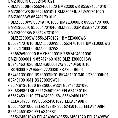
BMZ3000IN 855624601021
- BMZ3000IN 855624601020 BMZ3000WS 855624601010
BMZ3000WS 855624601011 BMZ3003IN 857491701020
BMZ3003SW 857491701010
- BMZ3003WS 857491701000 BMZE3000BR 855624701000
BMZE3000IX 855624701040 BMZE3000SP 855624701030
BMZE3000SW 855624701020
- BMZE3000SW 855624701021 BMZE3000WS
855624701010 BMZE3000WS 855624701011 BMZE3000WS
855624700000 BMZE3002WS
- 855626900000 BMZH300001BR 857494601000
BMZH300001IN 857494601030 BMZH300001SW
857494601020 BMZH300001WS 857494601010
- BSN3000SW 855627720030 BSZ3000BR01
857481301000 BSZ3000IN01 857481301040 BSZ3000IN01
857481301041 BSZ3000SW01
- 857481301030 BSZ3000WS01 857481301020
EELA349801BR 855624501080 EELA349801IN
855624501110 EELA349801SW 855624501100
- EELA349801WS 855624501090 EELA3498BR
855624501000 EELA3498BR 855624501050 EELA3498IN
855624501030 EELA3498SP
- 855624501040 EELA3498SW 855624501020 EELA3498WS