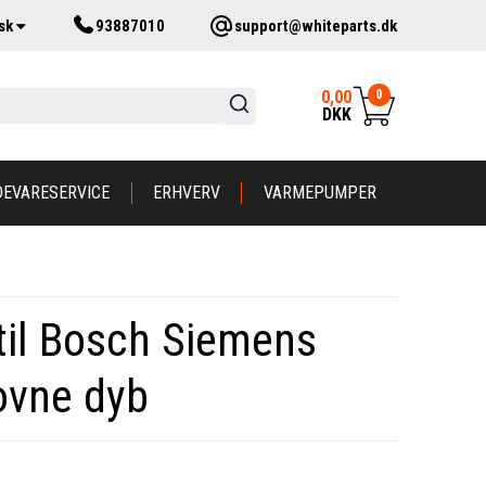
sk
93887010
support@whiteparts.dk
0
0,00
DKK
DEVARESERVICE
ERHVERV
VARMEPUMPER
til Bosch Siemens
ovne dyb