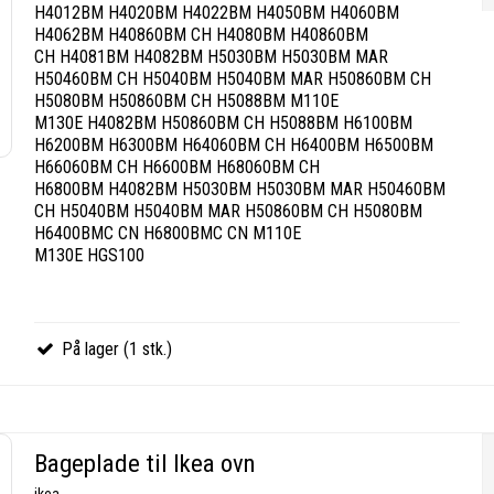
H4012BM H4020BM H4022BM H4050BM H4060BM
H4062BM H40860BM CH H4080BM H40860BM
CH H4081BM H4082BM H5030BM H5030BM MAR
H50460BM CH H5040BM H5040BM MAR H50860BM CH
H5080BM H50860BM CH H5088BM M110E
M130E H4082BM H50860BM CH H5088BM H6100BM
H6200BM H6300BM H64060BM CH H6400BM H6500BM
H66060BM CH H6600BM H68060BM CH
H6800BM H4082BM H5030BM H5030BM MAR H50460BM
CH H5040BM H5040BM MAR H50860BM CH H5080BM
H6400BMC CN H6800BMC CN M110E
M130E HGS100
På lager (1 stk.)
Bageplade til Ikea ovn