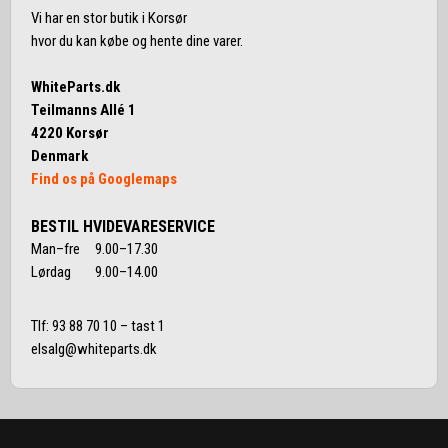
Vi har en stor butik i Korsør
hvor du kan købe og hente dine varer.
WhiteParts.dk
Teilmanns Allé 1
4220 Korsør
Denmark
Find os på Googlemaps
BESTIL HVIDEVARESERVICE
Man–fre 9.00–17.30
Lørdag 9.00–14.00
Tlf:
93 88 70 10
– tast 1
elsalg@whiteparts.dk