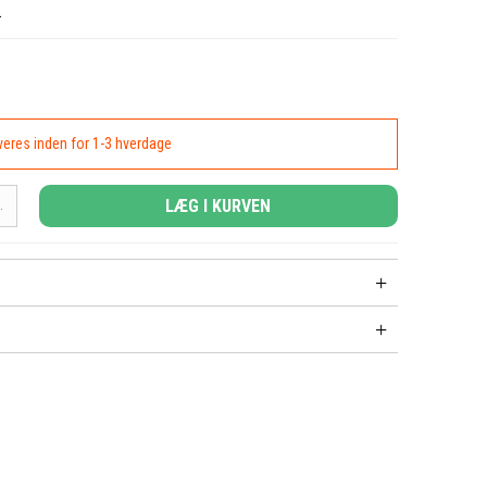
.
everes inden for 1-3 hverdage
LÆG I KURVEN
.