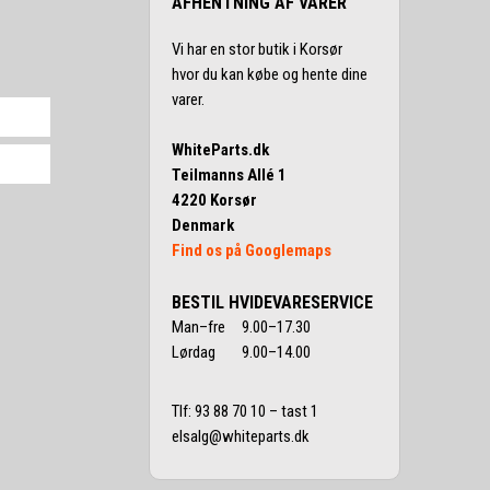
AFHENTNING AF VARER
Vi har en stor butik i Korsør
hvor du kan købe og hente dine
varer.
WhiteParts.dk
Teilmanns Allé 1
4220 Korsør
Denmark
Find os på Googlemaps
BESTIL HVIDEVARESERVICE
Man–fre 9.00–17.30
Lørdag 9.00–14.00
Tlf:
93 88 70 10
– tast 1
elsalg@whiteparts.dk