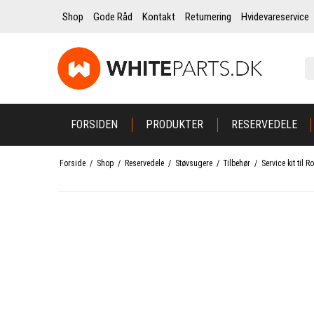
Shop
Gode Råd
Kontakt
Returnering
Hvidevareservice
FORSIDEN
PRODUKTER
RESERVEDELE
Forside
/
Shop
/
Reservedele
/
Støvsugere
/
Tilbehør
/
Service kit til