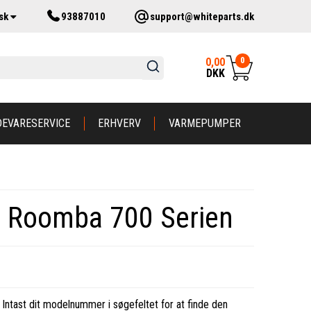
sk
93887010
support@whiteparts.dk
0
0,00
DKK
DEVARESERVICE
ERHVERV
VARMEPUMPER
til Roomba 700 Serien
 Intast dit modelnummer i søgefeltet for at finde den