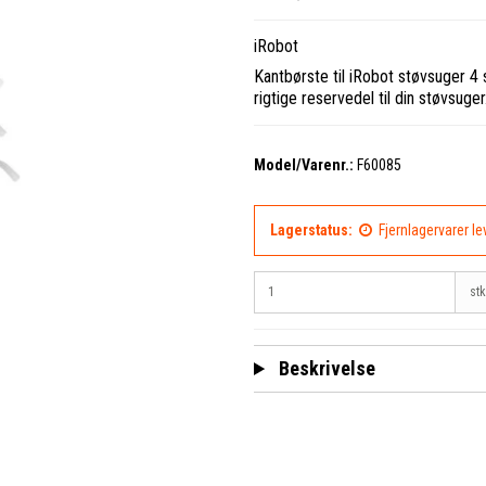
iRobot
Kantbørste til iRobot støvsuger 4 
rigtige reservedel til din støvsuger
Model/Varenr.:
F60085
Lagerstatus:
Fjernlagervarer l
stk
Beskrivelse