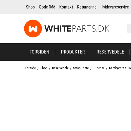
Shop
Gode Råd
Kontakt
Returnering
Hvidevareservice
FORSIDEN
PRODUKTER
RESERVEDELE
Forside
/
Shop
/
Reservedele
/
Støvsugere
/
Tilbehør
/
Kantbørste til 