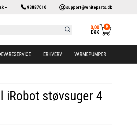
sk
93887010
support@whiteparts.dk
0
0,00
DKK
DEVARESERVICE
ERHVERV
VARMEPUMPER
il iRobot støvsuger 4