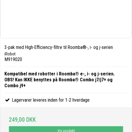
3-pak med High-Efficiency-filtre til Roomba®-, i- og j-serien
iRobot
M919020
Kompatibel med robotter i Roomba® e-, i- og j-serien.
OBS! Kan IKKE benyttes på Roomba® Combo j7/j7+ og
Combo j9+
Lagervarer leveres inden for 1-2 hverdage
249,00 DKK
Vis produkt