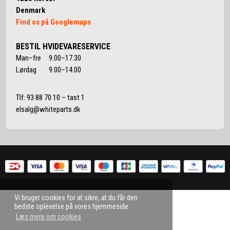
Denmark
Find os på Googlemaps
BESTIL HVIDEVARESERVICE
Man–fre 9.00–17.30
Lørdag 9.00–14.00
Tlf:
93 88 70 10
– tast 1
elsalg@whiteparts.dk
Vi bruger cookies for at sikre, at du får den
bedste oplevelse på vores hjemmeside.
Læs mere om cookies