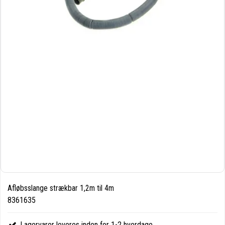
Afløbsslange strækbar 1,2m til 4m
8361635
Lagervarer leveres inden for 1-2 hverdage