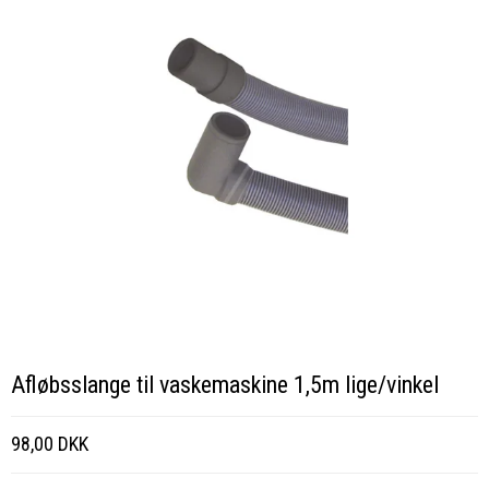
Afløbsslange til vaskemaskine 1,5m lige/vinkel
98,00 DKK