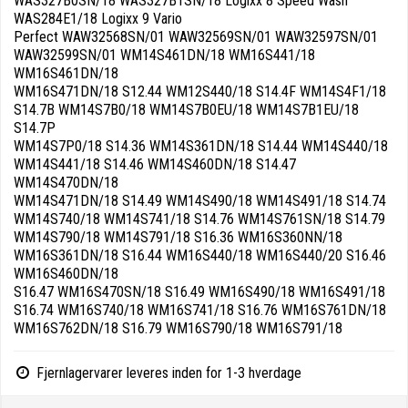
WAS327B0SN/18 WAS327B1SN/18 Logixx 8 Speed Wash
WAS284E1/18 Logixx 9 Vario
Perfect WAW32568SN/01 WAW32569SN/01 WAW32597SN/01
WAW32599SN/01 WM14S461DN/18 WM16S441/18
WM16S461DN/18
WM16S471DN/18 S12.44 WM12S440/18 S14.4F WM14S4F1/18
S14.7B WM14S7B0/18 WM14S7B0EU/18 WM14S7B1EU/18
S14.7P
WM14S7P0/18 S14.36 WM14S361DN/18 S14.44 WM14S440/18
WM14S441/18 S14.46 WM14S460DN/18 S14.47
WM14S470DN/18
WM14S471DN/18 S14.49 WM14S490/18 WM14S491/18 S14.74
WM14S740/18 WM14S741/18 S14.76 WM14S761SN/18 S14.79
WM14S790/18 WM14S791/18 S16.36 WM16S360NN/18
WM16S361DN/18 S16.44 WM16S440/18 WM16S440/20 S16.46
WM16S460DN/18
S16.47 WM16S470SN/18 S16.49 WM16S490/18 WM16S491/18
S16.74 WM16S740/18 WM16S741/18 S16.76 WM16S761DN/18
WM16S762DN/18 S16.79 WM16S790/18 WM16S791/18
Fjernlagervarer leveres inden for 1-3 hverdage