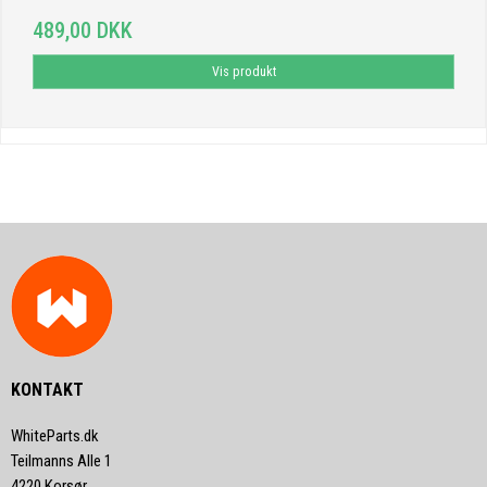
489,00 DKK
Vis produkt
KONTAKT
WhiteParts.dk
Teilmanns Alle 1
4220 Korsør