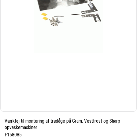
Værktøj til montering af trælåge på Gram, Vestfrost og Sharp
opvaskemaskiner
F158085