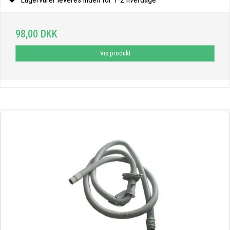
98,00 DKK
Vis produkt