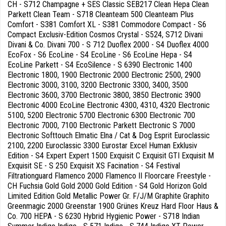
CH - S712 Champagne + SES Classic SEB217 Clean Hepa Clean
Parkett Clean Team - S718 Cleanteam 500 Cleanteam Plus
Comfort - S381 Comfort XL - S381 Commodore Compact - S6
Compact Exclusiv-Edition Cosmos Crystal - S524, S712 Divani
Divani & Co. Divani 700 - S 712 Duoflex 2000 - S4 Duoflex 4000
EcoFox - S6 EcoLine - S4 EcoLine - S6 EcoLine Hepa - S4
EcoLine Parkett - S4 EcoSilence - S 6390 Electronic 1400
Electronic 1800, 1900 Electronic 2000 Electronic 2500, 2900
Electronic 3000, 3100, 3200 Electronic 3300, 3400, 3500
Electronic 3600, 3700 Electronic 3800, 3850 Electronic 3900
Electronic 4000 EcoLine Electronic 4300, 4310, 4320 Electronic
5100, 5200 Electronic 5700 Electronic 6300 Electronic 700
Electronic 7000, 7100 Electronic Parkett Electronic S 7000
Electronic Softtouch Elmatic Elna / Cat & Dog Esprit Euroclassic
2100, 2200 Euroclassic 3300 Eurostar Excel Human Exklusiv
Edition - S4 Expert Expert 1500 Exquisit C Exquisit GTI Exquisit M
Exquisit SE - S 250 Exquisit XS Facination - S4 Festival
Filtrationguard Flamenco 2000 Flamenco II Floorcare Freestyle -
CH Fuchsia Gold Gold 2000 Gold Edition - S4 Gold Horizon Gold
Limited Edition Gold Metallic Power Gr. F/J/M Graphite Graphito
Greenmagic 2000 Greenstar 1900 Grünes Kreuz Hard Floor Haus &
Co. 700 HEPA - S 6230 Hybrid Hygienic Power - S718 Indian