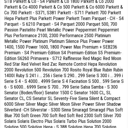
STB Parkett & Co - S4 Parkett & Co 1800 Parkett & Co 2000
Parkett & Co 4000 Parkett & Co 500 Parkett & Co 6000 Parkett &
Co 700 Parkett - S371, S381 Parkett - S711 Parkett 700 Parkett
Hepa Parkett Plus Parkett Power Parkett Team Parquet - CH - S4
Parquet - S 6210 Parquet - S4 Parquet 2000 Parquet 500, 700
Passion Pastelito Pearl Metallic Power Peppermint Peppermint
Plus Performance 2100, 2300 Performance 2500 Platinium
Metallic Power Platinum Platinum Silence Plus Power Power
1400, 1500 Power 1600, 1800 Power Max Premium + SEB236
Premium - S4 Premium-Edition S4 Premium-Edition S5 Premium-
Edition S6260 Primavera - S712 Raffinesse Red Magic Red Moon
Red Star Red Velvet Red Zac Remote Control Hepa Revolution
2000 Revolution 500 Revolution 700 Rosito Royal Blue Rubin Rubin
1400I Ruby S 241 i ... 256 i Serie S 290... 299 Serie S 300 i ... 399 i
Serie S 4 - S 4000... 4999 Serie S 4 Facination S 500... 599 Serie S
6 - S 6000... 6999 Serie S 700... 799 Serie Salsa Samba - S 300
Senator (Boden/floor) Senator 1500 C Senator 1600 CL, SL
Senator CL, CS Senator SL Seventy-Five Siena Silent & Compact
6000 Silver Silver Magic Silver Moon Silver Power Silver Shadow
Silverbird -CH Silverstar - S300 Sinna Smaragd Smaragd Plus Soft
Blue 700 Soft Green 700 Soft Red Soft Red 2300 Soft Silver 700
Solaris Solaris Electro Plus Solaris Turbo Plus Solution 2000
Solution 500 Solution Hepa - S 388 Solution Hepa 700 Solution