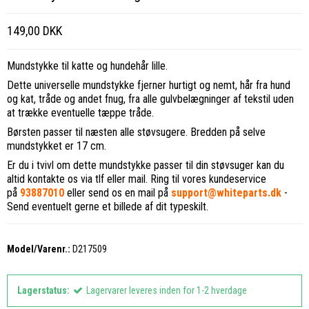
149,00 DKK
Mundstykke til katte og hundehår lille.
Dette universelle mundstykke fjerner hurtigt og nemt, hår fra hund
og kat, tråde og andet fnug, fra alle gulvbelægninger af tekstil uden
at trække eventuelle tæppe tråde.
Børsten passer til næsten alle støvsugere. Bredden på selve
mundstykket er 17 cm.
Er du i tvivl om dette mundstykke passer til din støvsuger kan du
altid kontakte os via tlf eller mail. Ring til vores kundeservice
på
93887010
eller send os en mail på
support@whiteparts.dk
-
Send eventuelt gerne et billede af dit typeskilt.
Model/Varenr.:
D217509
Lagerstatus:
Lagervarer leveres inden for 1-2 hverdage