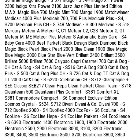
Summer Indigo Indigo - S 571 Indigo - S 744 Indigo XT Power
2300 Indigo Xtra Power 2100 Jazz Jazz Plus Limited Edition
M.A.X. Magic Blue 700 Magic Mint 700 Mango 1900 Matchwinner
Medicair 4000 Plus Medicair 700, 700 Plus Medicair Plus - S4,
S700 Medicair Plus CH - S 748 Medivac - S 300 Medivac - S 518
Mercury Meteor A Meteor C, C1 Meteor C2, C2S Meteor G, GT
Meteor M, ME Meteor Plus Meteor S Automatic Baby Care - S4
Baby Care 4000 Best Parkett Black Design Black Diamond Black
Magic Black Pearl Black Pearl 2000 Blue Clean 1900 Blue Magic
Blue Magic 2000 Blue Star Blue-Vert Brillant 2400 Brillant 3500
Brillant 5600 Brillant 7600 Calypso Capri Caramel 700 Cat & Dog -
CH Cat & Dog - S4 Cat & Dog - S516 Cat & Dog 2000 Cat & Dog
Plus - S 500 Cat & Dog Plus CH - S 726 Cat & Dog TT Cat & Dog
TT 2000 Cat&Dog - S 6220 Celebration CH - S712 Champagne +
SES Classic SEB217 Clean Hepa Clean Parkett Clean Team - S718
Cleanteam 500 Cleanteam Plus Comfort - S381 Comfort XL -
S381 Commodore Compact - S6 Compact Exclusiv-Edition
Cosmos Crystal - S524, S712 Divani Divani & Co. Divani 700 - S
712 Duoflex 2000 - S4 Duoflex 4000 EcoFox - S6 EcoLine - S4
EcoLine - S6 EcoLine Hepa - S4 EcoLine Parkett - S4 EcoSilence
- S 6390 Electronic 1400 Electronic 1800, 1900 Electronic 2000
Electronic 2500, 2900 Electronic 3000, 3100, 3200 Electronic
3300, 3400, 3500 Electronic 3600, 3700 Electronic 3800, 3850