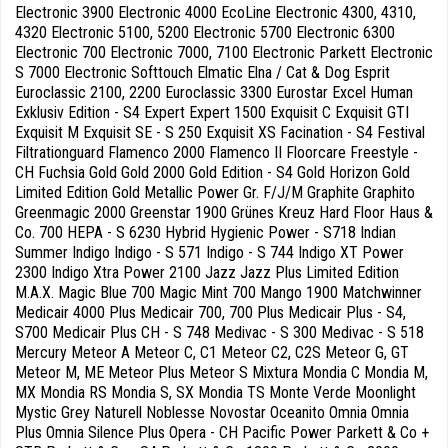
Electronic 3900 Electronic 4000 EcoLine Electronic 4300, 4310,
4320 Electronic 5100, 5200 Electronic 5700 Electronic 6300
Electronic 700 Electronic 7000, 7100 Electronic Parkett Electronic
S 7000 Electronic Softtouch Elmatic Elna / Cat & Dog Esprit
Euroclassic 2100, 2200 Euroclassic 3300 Eurostar Excel Human
Exklusiv Edition - S4 Expert Expert 1500 Exquisit C Exquisit GTI
Exquisit M Exquisit SE - S 250 Exquisit XS Facination - S4 Festival
Filtrationguard Flamenco 2000 Flamenco II Floorcare Freestyle -
CH Fuchsia Gold Gold 2000 Gold Edition - S4 Gold Horizon Gold
Limited Edition Gold Metallic Power Gr. F/J/M Graphite Graphito
Greenmagic 2000 Greenstar 1900 Grünes Kreuz Hard Floor Haus &
Co. 700 HEPA - S 6230 Hybrid Hygienic Power - S718 Indian
Summer Indigo Indigo - S 571 Indigo - S 744 Indigo XT Power
2300 Indigo Xtra Power 2100 Jazz Jazz Plus Limited Edition
M.A.X. Magic Blue 700 Magic Mint 700 Mango 1900 Matchwinner
Medicair 4000 Plus Medicair 700, 700 Plus Medicair Plus - S4,
S700 Medicair Plus CH - S 748 Medivac - S 300 Medivac - S 518
Mercury Meteor A Meteor C, C1 Meteor C2, C2S Meteor G, GT
Meteor M, ME Meteor Plus Meteor S Mixtura Mondia C Mondia M,
MX Mondia RS Mondia S, SX Mondia TS Monte Verde Moonlight
Mystic Grey Naturell Noblesse Novostar Oceanito Omnia Omnia
Plus Omnia Silence Plus Opera - CH Pacific Power Parkett & Co +