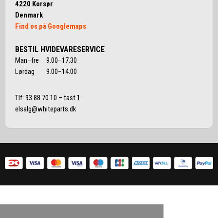
4220 Korsør
Denmark
Find os på Googlemaps
BESTIL HVIDEVARESERVICE
Man–fre 9.00–17.30
Lørdag 9.00–14.00
Tlf:
93 88 70 10
– tast 1
elsalg@whiteparts.dk