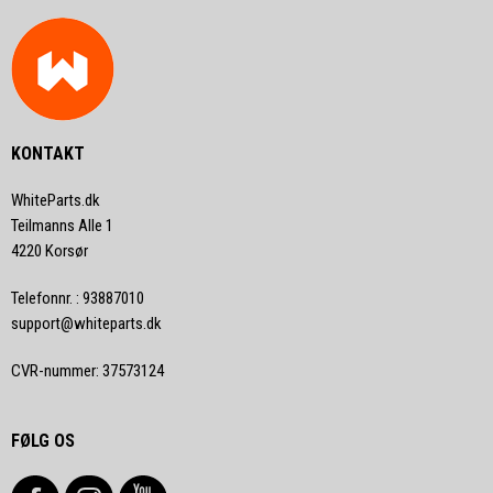
KONTAKT
WhiteParts.dk
Teilmanns Alle 1
4220 Korsør
Telefonnr.
:
93887010
support@whiteparts.dk
CVR-nummer
:
37573124
FØLG OS